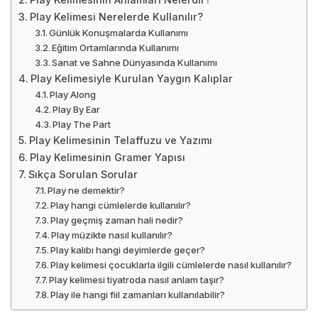
Play Kelimesi Nerelerde Kullanılır?
Günlük Konuşmalarda Kullanımı
Eğitim Ortamlarında Kullanımı
Sanat ve Sahne Dünyasında Kullanımı
Play Kelimesiyle Kurulan Yaygın Kalıplar
Play Along
Play By Ear
Play The Part
Play Kelimesinin Telaffuzu ve Yazımı
Play Kelimesinin Gramer Yapısı
Sıkça Sorulan Sorular
Play ne demektir?
Play hangi cümlelerde kullanılır?
Play geçmiş zaman hali nedir?
Play müzikte nasıl kullanılır?
Play kalıbı hangi deyimlerde geçer?
Play kelimesi çocuklarla ilgili cümlelerde nasıl kullanılır?
Play kelimesi tiyatroda nasıl anlam taşır?
Play ile hangi fiil zamanları kullanılabilir?