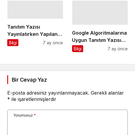
Tanıtım Yazısı
Google Algoritmalarına
Yayınlatırken Yapılan
Uygun Tanıtım Yazısı
En Büyük Hatalar
Bilgi
7 ay önce
Nasıl Olmalı?
Bilgi
7 ay önce
Bir Cevap Yaz
E-posta adresiniz yayınlanmayacak.
Gerekli alanlar
*
ile işaretlenmişlerdir
Yorumunuz
*