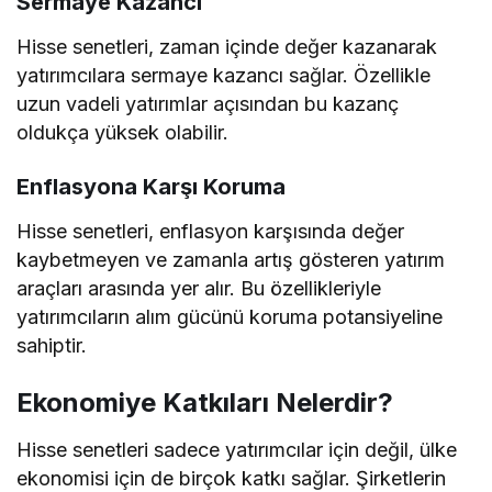
Sermaye Kazancı
Hisse senetleri, zaman içinde değer kazanarak
yatırımcılara sermaye kazancı sağlar. Özellikle
uzun vadeli yatırımlar açısından bu kazanç
oldukça yüksek olabilir.
Enflasyona Karşı Koruma
Hisse senetleri, enflasyon karşısında değer
kaybetmeyen ve zamanla artış gösteren yatırım
araçları arasında yer alır. Bu özellikleriyle
yatırımcıların alım gücünü koruma potansiyeline
sahiptir.
Ekonomiye Katkıları Nelerdir?
Hisse senetleri sadece yatırımcılar için değil, ülke
ekonomisi için de birçok katkı sağlar. Şirketlerin