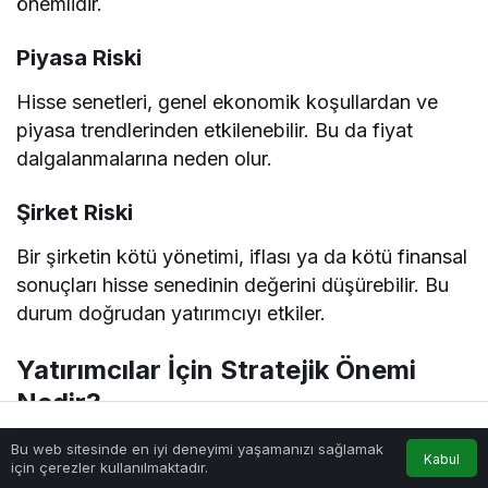
önemlidir.
Piyasa Riski
Hisse senetleri, genel ekonomik koşullardan ve
piyasa trendlerinden etkilenebilir. Bu da fiyat
dalgalanmalarına neden olur.
Şirket Riski
Bir şirketin kötü yönetimi, iflası ya da kötü finansal
sonuçları hisse senedinin değerini düşürebilir. Bu
durum doğrudan yatırımcıyı etkiler.
Yatırımcılar İçin Stratejik Önemi
Nedir?
Hisse senetleri, yatırımcılara sadece kazanç değil,
Bu web sitesinde en iyi deneyimi yaşamanızı sağlamak
Anasayfa
Akış
Hesabım
Kabul
için çerezler kullanılmaktadır.
aynı zamanda şirketlerin geleceğine yön verme