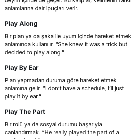
deyim içinde de geçer. Bu kalıplar, kelimenin farklı
anlamlarına dair ipuçları verir.
Play Along
Bir plan ya da şaka ile uyum içinde hareket etmek
anlamında kullanılır. “She knew it was a trick but
decided to play along.”
Play By Ear
Plan yapmadan duruma göre hareket etmek
anlamına gelir. “I don’t have a schedule, I’ll just
play it by ear.”
Play The Part
Bir rolü ya da sosyal durumu başarıyla
canlandırmak. “He really played the part of a