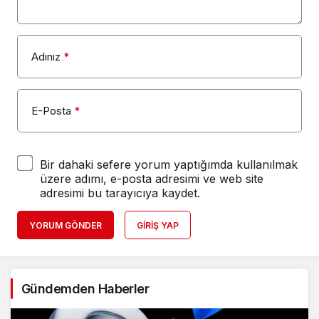
Adınız
*
E-Posta
*
Bir dahaki sefere yorum yaptığımda kullanılmak
üzere adımı, e-posta adresimi ve web site
adresimi bu tarayıcıya kaydet.
YORUM GÖNDER
GIRIŞ YAP
Gündemden Haberler