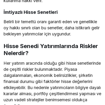
kullanma hakkı verir.
İmtiyazlı Hisse Senetleri
Belirli bir temettü oranı garanti eden ve genellikle
oy hakkı sınırlı olan bu senetler, daha istikrarlı gelir
bekleyen yatırımcılar için uygundur.
Hisse Senedi Yatırımlarında Riskler
Nelerdir?
Her yatırım aracında olduğu gibi hisse senetlerinde
de çeşitli riskler bulunmaktadır. Piyasa
dalgalanmaları, ekonomik belirsizlikler, şirketin
finansal durumu gibi faktörler hisse değerlerini
etkileyebilir. Bu nedenle yatırımcıların bilgiye dayalı
kararlar alması, portföy çeşitlendirmesi yapması ve
uzun vadeli stratejiler benimsemesi oldukça