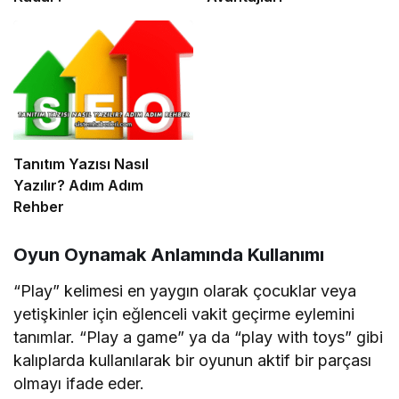
Tanıtım Yazısı Nasıl
Yazılır? Adım Adım
Rehber
Oyun Oynamak Anlamında Kullanımı
“Play” kelimesi en yaygın olarak çocuklar veya
yetişkinler için eğlenceli vakit geçirme eylemini
tanımlar. “Play a game” ya da “play with toys” gibi
kalıplarda kullanılarak bir oyunun aktif bir parçası
olmayı ifade eder.