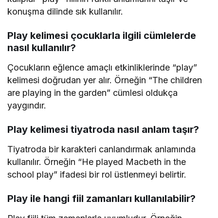
konuşma dilinde sık kullanılır.
Play kelimesi çocuklarla ilgili cümlelerde
nasıl kullanılır?
Çocukların eğlence amaçlı etkinliklerinde “play”
kelimesi doğrudan yer alır. Örneğin “The children
are playing in the garden” cümlesi oldukça
yaygındır.
Play kelimesi tiyatroda nasıl anlam taşır?
Tiyatroda bir karakteri canlandırmak anlamında
kullanılır. Örneğin “He played Macbeth in the
school play” ifadesi bir rol üstlenmeyi belirtir.
Play ile hangi fiil zamanları kullanılabilir?