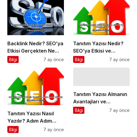
Backlink Nedir? SEO’ya
Tanıtım Yazısı Nedir?
Etkisi Gerçekten Ne
SEO’ya Etkisi ve
Kadar?
Avantajları
Bilgi
7 ay önce
Bilgi
7 ay önce
Tanıtım Yazısı Almanın
Avantajları ve
Dezavantajları
Bilgi
7 ay önce
Tanıtım Yazısı Nasıl
Yazılır? Adım Adım
Rehber
Bilgi
7 ay önce