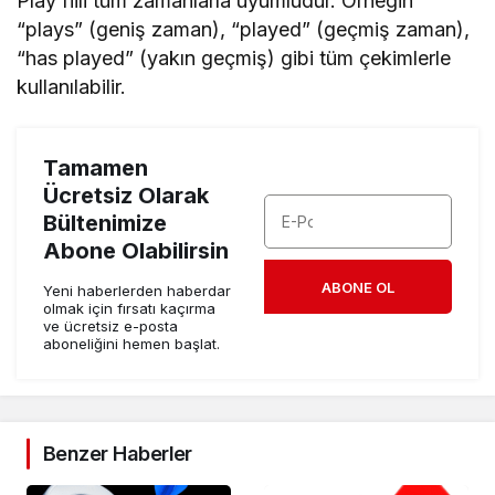
Play fiili tüm zamanlarla uyumludur. Örneğin
“plays” (geniş zaman), “played” (geçmiş zaman),
“has played” (yakın geçmiş) gibi tüm çekimlerle
kullanılabilir.
Tamamen
Ücretsiz Olarak
Bültenimize
Abone Olabilirsin
ABONE OL
Yeni haberlerden haberdar
olmak için fırsatı kaçırma
ve ücretsiz e-posta
aboneliğini hemen başlat.
Benzer Haberler