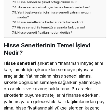
Hisse senedi ile şirket ortağı olunur mu?
Hisse senedi almak için banka hesabı yeterli mi?
Yeni başlayanlar için hisse senedi yatırımı uygun
mudur?
Hisse senetleri ne kadar sürede kazandırır?
Hisse senedi ile temettü arasında fark var mı?
Hisse senedi fiyatları neden değişir?
Hisse Senetlerinin Temel İşlevi
Nedir?
Hisse senetleri
şirketlerin finansman ihtiyaçlarını
karşılamak için çıkardıkları sermaye piyasası
araçlarıdır. Yatırımcıların hisse senedi alması,
şirkete doğrudan sermaye sağlarken yatırımcıya
da ortaklık ve kazanç hakkı tanır. Bu araçlar
şirketlerin büyüme stratejilerini finanse ederken,
yatırımcıya da gelecekteki kâr dağılımlarından pay
alma, hisse fiyatlarındaki yükselişlerden kazanç