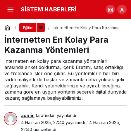
İnternetten Para Kazanma Yolları
SİSTEM HABERLERİ
Yorum Yap
Paylaş
İnternetten En Kolay Para Kazanma
Eğitim
Yöntemleri
İnternetten En Kolay Para
Kazanma Yöntemleri
İnternetten en kolay para kazanma yöntemleri
arasında anket doldurma, içerik üretimi, satış ortaklığı
ve freelance işler öne çıkar. Bu yöntemlerin her biri
farklı maliyetlerle başlar ve zamanla daha yüksek gelir
sağlayabilir. Kendi yeteneklerinize ve ayırabileceğiniz
zamana göre en uygun yöntemi seçerek dijital dünyada
kazanç sağlamaya başlayabilirsiniz.
admin
tarafından yayınlandı
4 Haziran 2025, 22:40
yayınlandı
4 Haziran 2025,
22:40
güncellendi