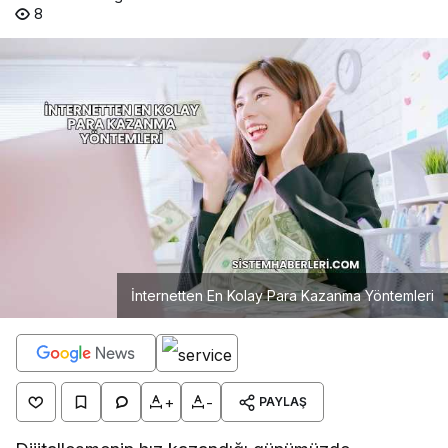
8
İnternetten En Kolay Para Kazanma Yöntemleri
+
-
PAYLAŞ