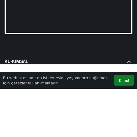
KURUMSAL
BAĞLANTILAR
Bu web sitesinde en iyi deneyimi yaşamanızı sağlamak
Anasayfa
Akış
Hesabım
Kabul
için çerezler kullanılmaktadır.
POPÜLER SAYFALAR
GÜNDEME DAIR
© Telif Hakkı 2026, Tüm Hakları Saklıdır
Yazarlarımız
Künye
Hesabım
Gizlilik politikası
İletişim